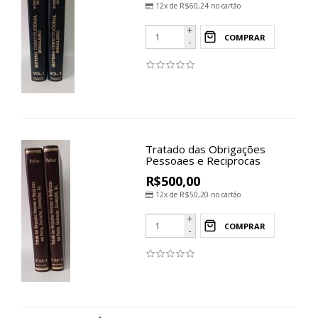
12x de
R$60,24
no cartão
+
COMPRAR
-
Tratado das Obrigações
Pessoaes e Reciprocas
R$500,00
12x de
R$50,20
no cartão
+
COMPRAR
-