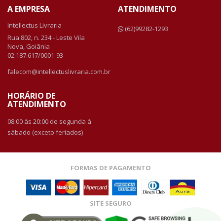
A EMPRESA
ATENDIMENTO
Intellectus Livraria
(62)99282-1293
Rua 802, n. 234 - Leste Vila
Nova, Goiânia
02.187.617/0001-93
falecom@intellectuslivraria.com.br
HORÁRIO DE
ATENDIMENTO
08:00 às 20:00 de segunda à
sábado (exceto feriados)
FORMAS DE PAGAMENTO
SITE SEGURO