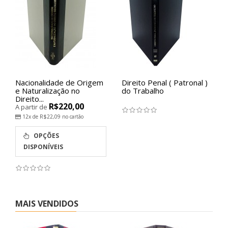
Direito Penal ( Patronal )
Direito ao
do Trabalho
Desenvolvimento
Antecedentes,
R$117,50
Significados e...
12x de
R$11,80
no cartão
+
COMPRAR
-
MAIS VENDIDOS